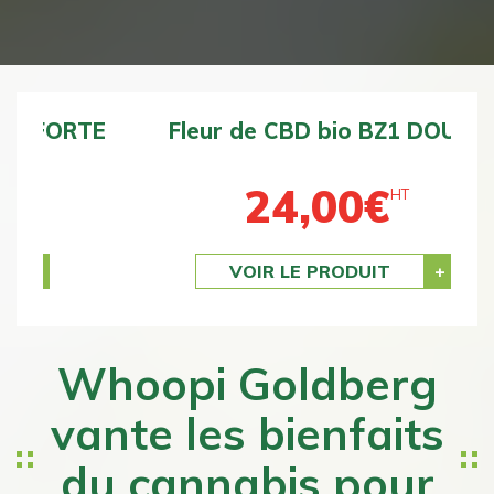
Fleur de CBD bio BZ1 DOUCE
24,00
€
HT
Previous
Next
VOIR LE PRODUIT
Whoopi Goldberg
vante les bienfaits
du cannabis pour