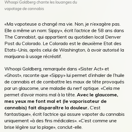
Whoopi Goldberg chante les louanges du
vapotage de cannabis
«Ma vapoteuse a changé ma vie. Non, je n’exagère pas.
Elle a même un nom: Sippy», écrit l’actrice de 58 ans dans
The Cannabist, qui appartient au quotidien local Denver
Post du Colorado. Le Colorado est le deuxième Etat des
Etats-Unis, après celui de Washington, à avoir autorisé la
marijuana à usage récréatif.
Whoopi Goldberg, remarquée dans «Sister Act» et
«Ghost», raconte que «Sippy» lui permet d’inhaler de l’huile
de cannabis et de combattre les maux de tête provoqués
par un glaucome, une maladie du nerf optique. «Cela me
permet d’avoir moins mal à la tête.
Avec le glaucome,
mes yeux me font mal et (le vaporisateur de
cannabis) fait disparaître la douleur.
C’est
fantastique», écrit l’actrice qui assure vapoter du cannabis
uniquement «à des fins médicales». «C’est comme une
brise légère sur la plage», conclut-elle.