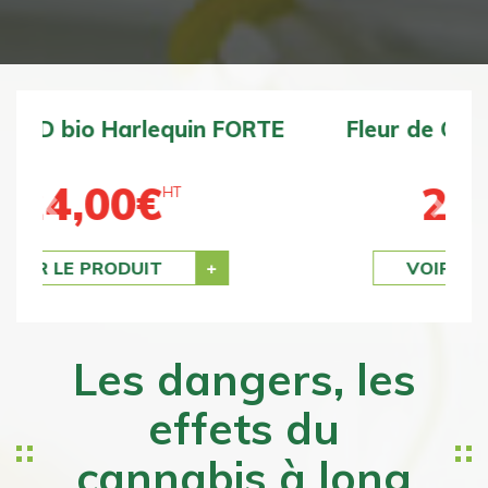
Fleur de CBD bio BZ1 DOUCE
24,00
€
HT
Previous
Next
VOIR LE PRODUIT
Les dangers, les
effets du
cannabis à long