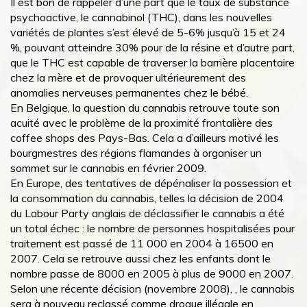
Il est bon de rappeler d’une part que le taux de substance
psychoactive, le cannabinol (THC), dans les nouvelles
variétés de plantes s’est élevé de 5-6% jusqu’à 15 et 24
%, pouvant atteindre 30% pour de la résine et d’autre part,
que le THC est capable de traverser la barrière placentaire
chez la mère et de provoquer ultérieurement des
anomalies nerveuses permanentes chez le bébé.
En Belgique, la question du cannabis retrouve toute son
acuité avec le problème de la proximité frontalière des
coffee shops des Pays-Bas. Cela a d’ailleurs motivé les
bourgmestres des régions flamandes à organiser un
sommet sur le cannabis en février 2009.
En Europe, des tentatives de dépénaliser la possession et
la consommation du cannabis, telles la décision de 2004
du Labour Party anglais de déclassifier le cannabis a été
un total échec : le nombre de personnes hospitalisées pour
traitement est passé de 11 000 en 2004 à 16500 en
2007. Cela se retrouve aussi chez les enfants dont le
nombre passe de 8000 en 2005 à plus de 9000 en 2007.
Selon une récente décision (novembre 2008), , le cannabis
sera à nouveau reclassé comme drogue illégale en